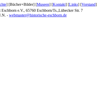
chte
] [Bücher+Bilder] [
Museen
] [
Kontakt
] [
Links
] [
Vorstand
]
t Eschborn e.V., 65760 Eschborn/Ts.,Lübecker Str. 7
.N. -
webmaster@historische-eschborn.de