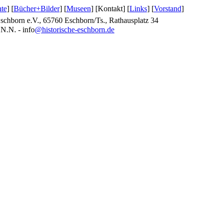
hte
] [
Bücher+Bilder
] [
Museen
] [Kontakt] [
Links
] [
Vorstand
]
Eschborn e.V., 65760 Eschborn/Ts., Rathausplatz 34
N.N. - info
@historische-eschborn.de